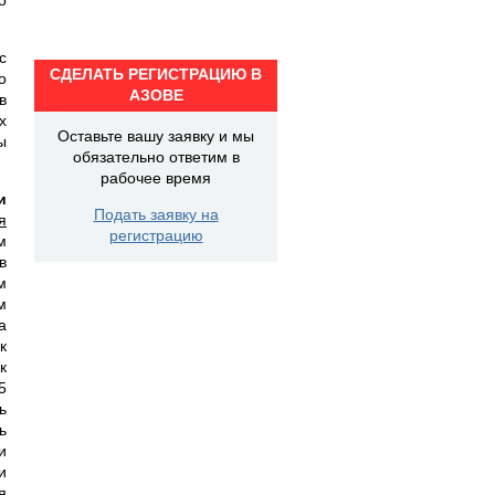
с
СДЕЛАТЬ РЕГИСТРАЦИЮ В
о
АЗОВЕ
в
х
Оставьте вашу заявку и мы
ы
обязательно ответим в
рабочее время
и
Подать заявку на
я
регистрацию
м
в
м
м
а
к
к
5
ь
ь
и
и
я