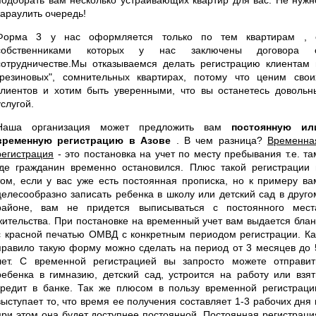
караулить очередь!
Форма 3 у нас оформляется только по тем квартирам , 
собственниками которых у нас заключены договора 
сотрудничестве.Мы отказываемся делать регистрацию клиентам 
"резиновых", сомнительных квартирах, потому что ценим свои
клиентов и хотим быть уверенными, что вы останетесь довольн
услугой.
Наша организация может предложить вам
постоянную ил
временную регистрацию в Азове
. В чем разница?
Временна
регистрация
- это постановка на учет по месту пребывания т.е. та
где гражданин временно остановился. Плюс такой регистрации 
том, если у вас уже есть постоянная прописка, но к примеру ва
целесообразно записать ребенка в школу или детский сад в друго
районе, вам не придется выписываться с постоянного мест
жительства. При постановке на временный учет вам выдается блан
с красной печатью ОМВД с конкретным периодом регистрации. Ка
правило такую форму можно сделать на период от 3 месяцев до 
лет. С временной регистрацией вы запросто можете отправит
ребенка в гимназию, детский сад, устроится на работу или взят
кредит в банке. Так же плюсом в пользу временной регистраци
выступает то, что время ее получения составляет 1-3 рабочих дня 
при этом она будет доступнее постоянной.
Постоянная регистраци