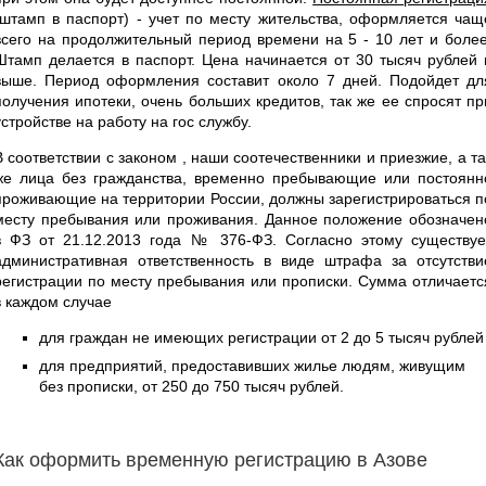
(штамп в паспорт) - учет по месту жительства, оформляется чащ
всего на продолжительный период времени на 5 - 10 лет и более
Штамп делается в паспорт. Цена начинается от 30 тысяч рублей 
выше. Период оформления составит около 7 дней. Подойдет дл
получения ипотеки, очень больших кредитов, так же ее спросят пр
устройстве на работу на гос службу.
В соответствии с законом , наши соотечественники и приезжие, а та
же лица без гражданства, временно пребывающие или постоянн
проживающие на территории России, должны зарегистрироваться п
месту пребывания или проживания. Данное положение обозначен
в ФЗ от 21.12.2013 года № 376-ФЗ. Согласно этому существуе
административная ответственность в виде штрафа за отсутстви
регистрации по месту пребывания или прописки. Сумма отличаетс
в каждом случае
для граждан не имеющих регистрации от 2 до 5 тысяч рублей
для предприятий, предоставивших жилье людям, живущим
без прописки, от 250 до 750 тысяч рублей.
Как оформить временную регистрацию в Азове