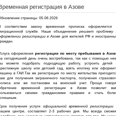
Временная регистрация в Азове
Обновление страницы: 05.08.2026
В соответствии закону временная прописка оформляется 
миграционной службе. Наше объединение
решает проблему 
оформлении регистрации в Азове
для жителей РФ и иностранны
граждан.
Услуга оформления
регистрации по месту пребывания в Азов
на сегодняшний день очень востребована, так как с помощью нее
вы можете подобрать подходящую работу, устроить детей 
престижную школу или детский сад, взять ипотеку или оформит
машину в ГАИ.Так же регистрация по месту жительства пригодитс
вам для получения заграничного паспорта, получения страховог
полиса или же постановки на воинский учет. Проще говоря
обретение временной регистрации в Азове позволит ва
пользоваться своими гражданскими правами и стать боле
успешным.
Срок получения услуги
официальной временной регистрации
нашем центре, составляет 2-3 рабочих дня. Мы всегда сможе
подобрать вам несколько устраивающих квартир для вас. Не нужн