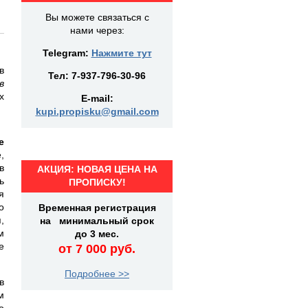
Вы можете связаться с
нами через:
Telegram:
Нажмите тут
в
Тел:
7-937-796-30-96
в
х
E-mail:
kupi.propisku@gmail.com
е
,
в
АКЦИЯ: НОВАЯ ЦЕНА НА
ь
ПРОПИСКУ!
я
о
Временная регистрация
,
на минимальный срок
м
до 3 мес.
е
от 7 000 руб.
Подробнее >>
в
м
о