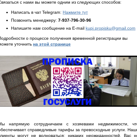
Связаться с нами вы можете одним из следующих способов:
Написать в чат Telegram:
Нажмите тут
Позвонить менеджеру:
7-937-796-30-96
Напишите нам сообщение на E-mail
kupi.propisku@gmail.com
Подробности о процессе получения временной регистрации вы
можете уточнить
на этой странице
Мы напрямую сотрудничаем с хозяевами недвижимости, чт
обеспечивает справедливые тарифы за превосходные услуги. Наш
клиенты могут не волноваться: никаких неожиданностей, Вас н